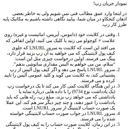
نمودار جریان زپ
!
در اینجا وارد عمق مطالب فنی نمی شویم ولی به خاطر بعضی
اذهان کنجکاو در میان شما، بیایید نگاهی داشته باشیم به مکانیک پایه
طرز کار زپ.
وقتی در کلاینت خود (داموس، آیریس، اماتیست و غیره) روی
علامت ⚡ کوچولو می زنید یا کلیک می کنید، اولین اتفاقی که
می افتد این است که کلاینت به
سرور LNURL
که جلوی
کیف پول لایتنینگی که می خواهید به آن زپ بزنید قرار دارد،
پینگ می فرستد. اولین درخواست چیزی مثل این است:
“سلام، من می خواهم به آلیس مقداری ساتوشی بدهم”.
سرور LNURL پاسخ می دهد و اگر کیف پول آلیس از زپ
پشتیبانی کند، به کلاینت می گوید و کلید عمومی آلیس را تایید
کرده و می فرستد.
در این هنگام، کلاینت کمی کار می کند تا یک درخواست زپ
(یک یادداشت نوع 9734) را با داده هایی درباره نمایه یا
یادداشتی که می خواهد زپ بزند، مبلغ زپ، رله هایی که باید
یادداشت را عبور دهند، و چند چیز دیگر سر هم کند. این عملا
یک صورت حساب لایتنینگ از سرور LNURL است.
سرور LNURL در جواب صورت حساب لایتنینگی خواسته
شده را می فرستد.
در این زمان، کلاینت صورت حساب را به کیف پول لایتنینگی