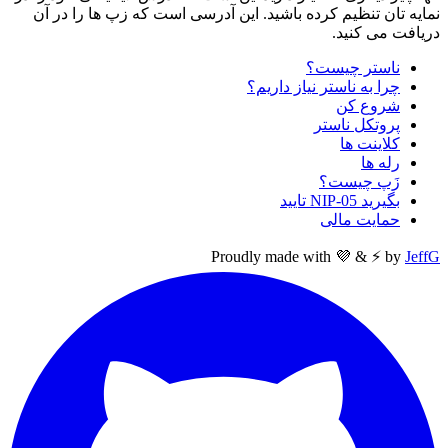
نمایه تان تنظیم کرده باشید. این آدرسی است که زپ ها را در آن
دریافت می کنید.
ناستر چیست؟
چرا به ناستر نیاز داریم؟
شروع کن
پروتکل ناستر
کلاینت ها
رله ها
زَپ چیست؟
بگیرید NIP-05 تایید
حمایت مالی
Proudly made with 💜 & ⚡ by
JeffG