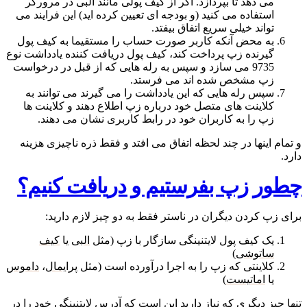
می دهد تا بپردازد. اگر از کیف پولی مانند البی در مرورگر
استفاده می کنید (و بودجه ای تعیین کرده اید) این فرایند می
تواند خیلی سریع اتفاق بیفتد.
به محض آنکه کاربر صورت حساب را مستقیما به کیف پول
گیرنده زپ پرداخت کند، کیف پول دریافت کننده یادداشت نوع
9735 می سازد و سپس به رله هایی که از قبل در درخواست
زپ مشخص شده اند می فرستد.
سپس رله هایی که این یادداشت را می گیرند می توانند به
کلاینت های متصل خود درباره زپ اطلاع دهند و کلاینت ها
زپ را به کاربران خود در رابط کاربری نشان می دهند.
و تمام اینها در چند لحظه اتفاق می افتد و فقط ذره ناچیزی هزینه
دارد.
چطور زپ بفرستیم و دریافت کنیم؟
برای زپ کردن دیگران در ناستر فقط به دو چیز لازم دارید:
یک کیف پول لایتنینگی سازگار با زپ (مثل
البی
یا
کیف
ساتوشی
)
کلاینتی که زپ را به اجرا درآورده است (مثل
پرایمال
،
داموس
یا
اماتیست
)
تنها چیز دیگری که نیاز دارید این است که آدرس لایتنینگی خود را در