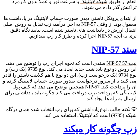
انعام از طریق
شبکه لایتنینگ
با سرعت نور و عملا بدون کارمزد
تراکنش گذر داده می شوند.
از ابتدای پروتکل ناستر، دیدن صورت حساب لایتنینگ در یادداشت ها
معمول بود. از وقتی
NIP-57
به اجرا درآمد، زپ تبدیل به روش اصلی
انتقال ارزش در یادداشت های ناستر شده است. بیایید نگاه دقیق
تری به آنچه NIP-57 اجرا کرده و طرز کار زپ بیندازیم.
سند NIP-57
نیپ-57 NIP-57
سندی است که نحوه اجرای زپ را توضیح می دهد.
این روش دو نوع یادداشت جدید ایجاد می کند، نوع 9735 (یک زپ) و
نوع 9734 (یک درخواست زپ). این دو نوع با هم کلاینت ناستر را قادر
می کنند تا از سرور درخواست صدور صورت حساب لایتنینگ کرده و
آن را پرداخت کند. NIP-57 همچنین توضیح می دهد که کیف پول
لایتنینگی که پرداخت زپ دریافت می کند چگونه باید یادداشتی برای
ارسال به رله ها ایجاد کند.
💡 نکته جالب، نوع یادداشتی که برای زپ انتخاب شده همان درگاه
شبکه (9735) است که لایتنینگ استفاده می کند.
زپ چگونه کار میکند