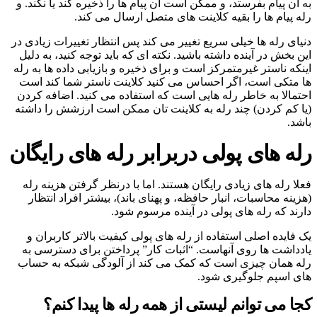
به آن پیام بفرستد، و ممکن است آن پیام ها را ذخیره کند یا نکند. و
رله پیام ها را بقیه کلاینت های متصل ارسال می کند.
دنیای رله ها خیلی سریع تغییر می کند پس انتظار تغییرات زیادی در
این بخش در آینده داشته باشید. نکته ای که باید توجه کنید، به دلیل
اینکه ناستر غیرمتمرکز است و برای ذخیره و بازیابی داده ها به رله
ها متکی است، اگر احساس می کنید کلاینت ناستر شما کند است
احتمالا به خاطر رله هایی است که استفاده می کنید. اضافه کردن
(یا کم کردن) چند رله به کلاینت تان ممکن است ارزشش را داشته
باشد.
رله های پولی دربرابر رله های رایگان
فعلا رله های زیادی رایگان هستند. اما با درنظر گرفتن هزینه رله
(هزینه محاسبات، انبار حافظه، و پهنای باند)، بیشتر افراد انتظار
دارند که رله های پولی در آینده مرسوم شود.
یک فایده اصلی استفاده از رله های پولی کیفیت بالاتر کاربران و
یادداشت ها روی آنهاست. “اثبات کار” پرداختن برای دسترسی به
رله همان چیزی است که کمک می کند از آلودگی شبکه به حساب
های اسپم جلوگیری شود.
کجا می توانم لیستی از همه رله ها پیدا کنم؟