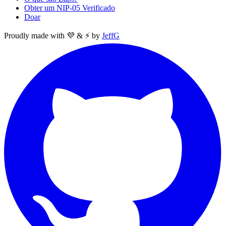
Obter um NIP-05 Verificado
Doar
Proudly made with 💜 & ⚡ by
JeffG