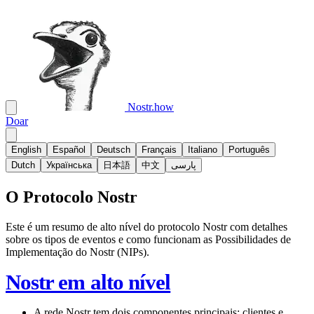
Nostr.how
Doar
English
Español
Deutsch
Français
Italiano
Português
Dutch
Українська
日本語
中文
پارسی
O Protocolo Nostr
Este é um resumo de alto nível do protocolo Nostr com detalhes
sobre os tipos de eventos e como funcionam as Possibilidades de
Implementação do Nostr (NIPs).
Nostr em alto nível
A rede Nostr tem dois componentes principais:
clientes
e