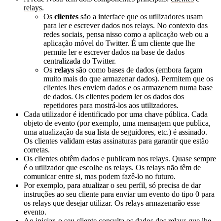
relays
.
Os
clientes
são a interface que os utilizadores usam
para ler e escrever dados nos relays. No contexto das
redes sociais, pensa nisso como a aplicação web ou a
aplicação móvel do Twitter. É um cliente que lhe
permite ler e escrever dados na base de dados
centralizada do Twitter.
Os
relays
são como bases de dados (embora façam
muito mais do que armazenar dados). Permitem que os
clientes lhes enviem dados e os armazenem numa base
de dados. Os clientes podem ler os dados dos
repetidores para mostrá-los aos utilizadores.
Cada utilizador é identificado por uma chave pública. Cada
objeto de evento (por exemplo, uma mensagem que publica,
uma atualização da sua lista de seguidores, etc.) é assinado.
Os clientes validam estas assinaturas para garantir que estão
corretas.
Os clientes obtêm dados e publicam nos relays. Quase sempre
é o utilizador que escolhe os relays. Os relays não têm de
comunicar entre si, mas podem fazê-lo no futuro.
Por exemplo, para atualizar o seu perfil, só precisa de dar
instruções ao seu cliente para enviar um evento do tipo 0 para
os relays que desejar utilizar. Os relays armazenarão esse
evento.
Ao iniciar, o seu cliente consulta os dados dos relays que lhe