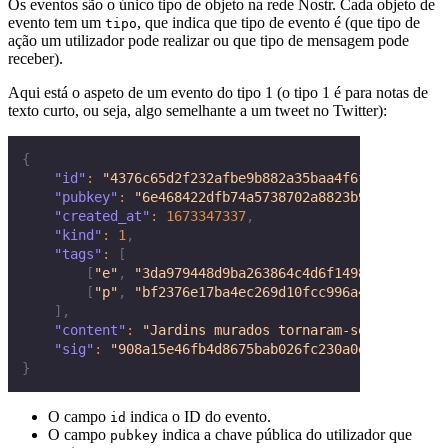
Os eventos são o único tipo de objeto na rede Nostr. Cada objeto de
evento tem um
, que indica que tipo de evento é (que tipo de
tipo
ação um utilizador pode realizar ou que tipo de mensagem pode
receber).
Aqui está o aspeto de um evento do tipo 1 (o tipo 1 é para notas de
texto curto, ou seja, algo semelhante a um tweet no Twitter):
{
"id"
:
"4376c65d2f232afbe9b882a35baa4f6fe8667c4e68
"pubkey"
:
"6e468422dfb74a5738702a8823b9b28168abab
"created_at"
:
1673347337
,
"kind"
:
1
,
"tags"
:
[
[
"e"
,
"3da979448d9ba263864c4d6f14984c423a3838
[
"p"
,
"bf2376e17ba4ec269d10fcc996a4746b451152
]
,
"content"
:
"Jardins murados tornaram-se prisões, 
"sig"
:
"908a15e46fb4d8675bab026fc230a0e3542bfade6
}
O campo
indica o ID do evento.
id
O campo
indica a chave pública do utilizador que
pubkey