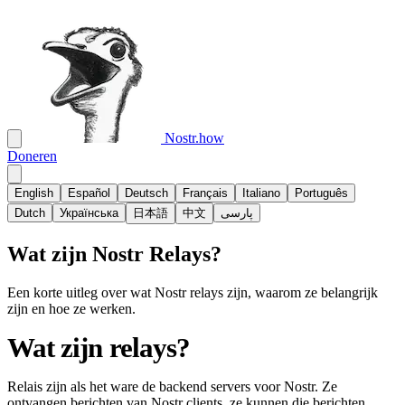
Nostr.how
Doneren
English
Español
Deutsch
Français
Italiano
Português
Dutch
Українська
日本語
中文
پارسی
Wat zijn Nostr Relays?
Een korte uitleg over wat Nostr relays zijn, waarom ze belangrijk
zijn en hoe ze werken.
Wat zijn relays?
Relais zijn als het ware de backend servers voor Nostr. Ze
ontvangen berichten van Nostr clients, ze kunnen die berichten