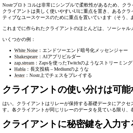
Nostrプロトコルは非常にシンプルで柔軟性があるため、
クライアントは美しく使いやすいUIに重点を置き、あるク
ティブなユースケースのために重点を置いています（そう、あな
これまでに作られたクライアントのほとんどは、ソーシャル
いくつかの例：
White Noise
：エンドツーエンド暗号化メッセンジャー
Shakespeare
：AIアプリビルダー
zap.stream
：Zapsを使ったTwitchのようなストリーミン
Habla
：長文投稿 – Mediumのような
Jester
：Nostr上でチェスをプレイする
クライアントの使い分けは可能
はい。クライアントはリレーが保持する基礎データにアクセ
す。各クライアントが同じリレーのデータを見ている限り、
クライアントに秘密鍵を入力す