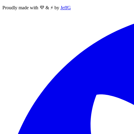
Proudly made with 💜 & ⚡ by
JeffG